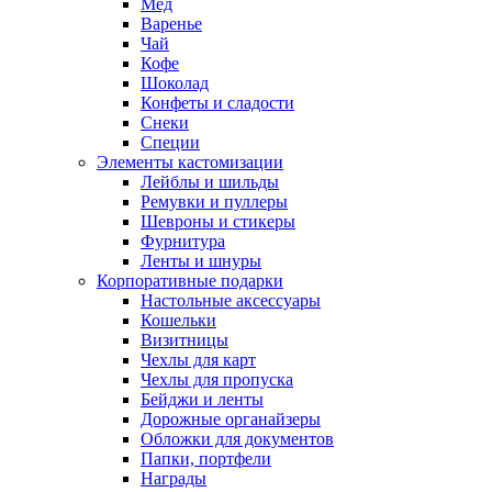
Мед
Варенье
Чай
Кофе
Шоколад
Конфеты и сладости
Снеки
Специи
Элементы кастомизации
Лейблы и шильды
Ремувки и пуллеры
Шевроны и стикеры
Фурнитура
Ленты и шнуры
Корпоративные подарки
Настольные аксессуары
Кошельки
Визитницы
Чехлы для карт
Чехлы для пропуска
Бейджи и ленты
Дорожные органайзеры
Обложки для документов
Папки, портфели
Награды