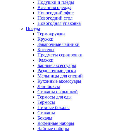
Подушки и пледы
Вязанная одежда
Новогодний офис
Новогодний стол
Новогодняя упаковка
Посуда
Термокружки
Кружки
Заварочные чайники
Костеры
Предметы сервировки
Фляжки
Барные аксессуары
Разделочные доски
Мельницы для специй
Кухонные аксессуары
Ланчбоксы
Стаканы с крышкой
Термосы для еды
Термосы
Пивные бокалы
Стаканы
Бокалы
Кофейные наборы
Чайные наборы