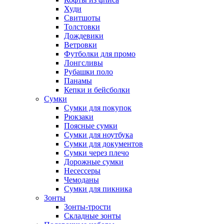
Худи
Свитшоты
Толстовки
Дождевики
Ветровки
Футболки для промо
Лонгсливы
Рубашки поло
Панамы
Кепки и бейсболки
Сумки
Сумки для покупок
Рюкзаки
Поясные сумки
Сумки для ноутбука
Сумки для документов
Сумки через плечо
Дорожные сумки
Несессеры
Чемоданы
Сумки для пикника
Зонты
Зонты-трости
Складные зонты