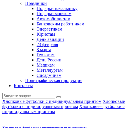
Праздники
Подарки начальнику
Подарки морякам
Автомобилистам
Банковским работникам
Энергетикам
Юристам
День авиации
23 февраля
8 марта
Геологам
День России
Медикам
Металлургам
Сисадминам
Полиграфическая продукция
Контакты
Хлопковые футболки с индивидуальным принтом
Хлопковые
футболки с индивидуальным принтом
Хлопковые футболки с
индивидуальным принтом
Хлопковые футболки с индивидуальным принтом