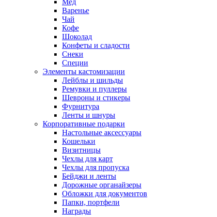
Мед
Варенье
Чай
Кофе
Шоколад
Конфеты и сладости
Снеки
Специи
Элементы кастомизации
Лейблы и шильды
Ремувки и пуллеры
Шевроны и стикеры
Фурнитура
Ленты и шнуры
Корпоративные подарки
Настольные аксессуары
Кошельки
Визитницы
Чехлы для карт
Чехлы для пропуска
Бейджи и ленты
Дорожные органайзеры
Обложки для документов
Папки, портфели
Награды