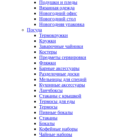
Подушки и пледы
Вязанная одежда
Новогодний офис
Новогодний стол
Новогодняя упаковка
Посуда
Термокружки
Кружки
Заварочные чайники
Костеры
Предметы сервировки
Фляжки
Барные аксессуары
Разделочные доски
Мельницы для специй
Кухонные аксессуары
Ланчбоксы
Стаканы с крышкой
Термосы для еды
Термосы
Пивные бокалы
Стаканы
Бокалы
Кофейные наборы
Чайные наборы