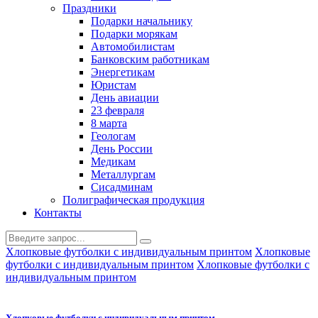
Праздники
Подарки начальнику
Подарки морякам
Автомобилистам
Банковским работникам
Энергетикам
Юристам
День авиации
23 февраля
8 марта
Геологам
День России
Медикам
Металлургам
Сисадминам
Полиграфическая продукция
Контакты
Хлопковые футболки с индивидуальным принтом
Хлопковые
футболки с индивидуальным принтом
Хлопковые футболки с
индивидуальным принтом
Хлопковые футболки с индивидуальным принтом