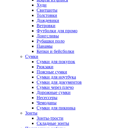
Худи
Свитшоты
Толстовки
Дождевики
Ветровки
Футболки для промо
Лонгсливы
Рубашки поло
Панамы
Кепки и бейсболки
Сумки
Сумки для покупок
Рюкзаки
Поясные сумки
Сумки для ноутбука
Сумки для документов
Сумки через плечо
Дорожные сумки
Несессеры
Чемоданы
Сумки для пикника
Зонты
Зонты-трости
Складные зонты