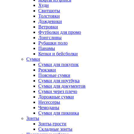
Худи
Свитшоты
Толстовки
Дождевики
Ветровки
Футболки для промо
Лонгсливы
Рубашки поло
Панамы
Кепки и бейсболки
Сумки
Сумки для покупок
Рюкзаки
Поясные сумки
Сумки для ноутбука
Сумки для документов
Сумки через плечо
Дорожные сумки
Несессеры
Чемоданы
Сумки для пикника
Зонты
Зонты-трости
Складные зонты