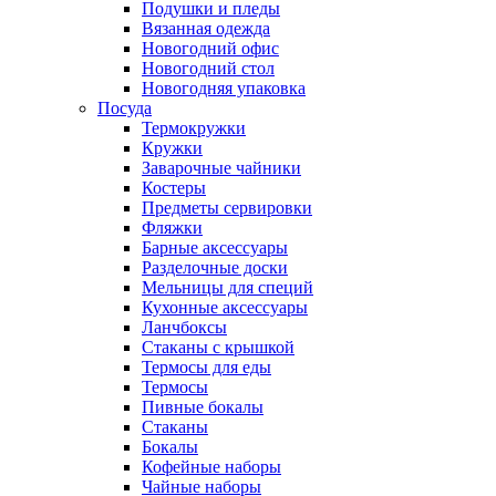
Подушки и пледы
Вязанная одежда
Новогодний офис
Новогодний стол
Новогодняя упаковка
Посуда
Термокружки
Кружки
Заварочные чайники
Костеры
Предметы сервировки
Фляжки
Барные аксессуары
Разделочные доски
Мельницы для специй
Кухонные аксессуары
Ланчбоксы
Стаканы с крышкой
Термосы для еды
Термосы
Пивные бокалы
Стаканы
Бокалы
Кофейные наборы
Чайные наборы