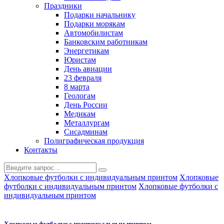
Праздники
Подарки начальнику
Подарки морякам
Автомобилистам
Банковским работникам
Энергетикам
Юристам
День авиации
23 февраля
8 марта
Геологам
День России
Медикам
Металлургам
Сисадминам
Полиграфическая продукция
Контакты
Хлопковые футболки с индивидуальным принтом
Хлопковые
футболки с индивидуальным принтом
Хлопковые футболки с
индивидуальным принтом
Хлопковые футболки с индивидуальным принтом