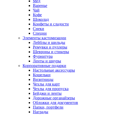
Мед
Варенье
Чай
Кофе
Шоколад
Конфеты и сладости
Снеки
Специи
Элементы кастомизации
Лейблы и шильды
Ремувки и пуллеры
Шевроны и стикеры
Фурнитура
Ленты и шнуры
Корпоративные подарки
Настольные аксессуары
Кошельки
Визитницы
Чехлы для карт
Чехлы для пропуска
Бейджи и ленты
Дорожные органайзеры
Обложки для документов
Папки, портфели
Награды