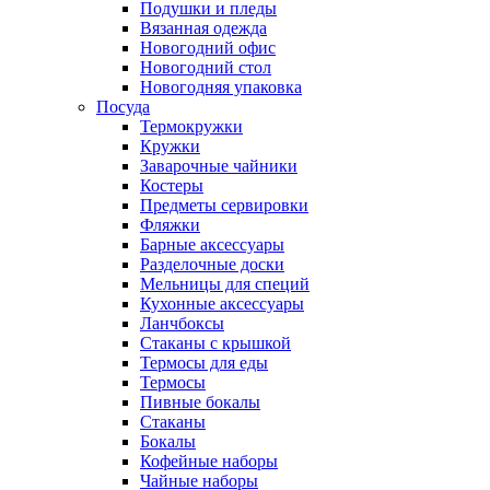
Подушки и пледы
Вязанная одежда
Новогодний офис
Новогодний стол
Новогодняя упаковка
Посуда
Термокружки
Кружки
Заварочные чайники
Костеры
Предметы сервировки
Фляжки
Барные аксессуары
Разделочные доски
Мельницы для специй
Кухонные аксессуары
Ланчбоксы
Стаканы с крышкой
Термосы для еды
Термосы
Пивные бокалы
Стаканы
Бокалы
Кофейные наборы
Чайные наборы