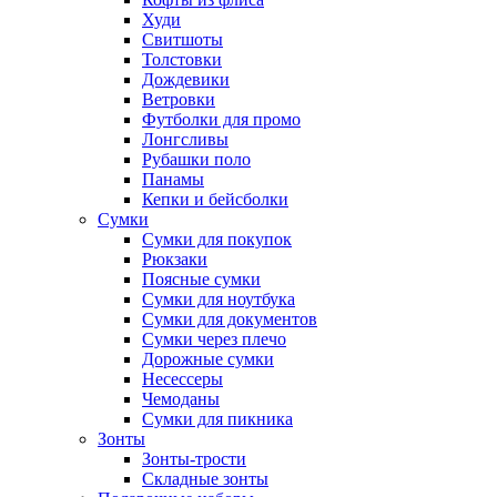
Худи
Свитшоты
Толстовки
Дождевики
Ветровки
Футболки для промо
Лонгсливы
Рубашки поло
Панамы
Кепки и бейсболки
Сумки
Сумки для покупок
Рюкзаки
Поясные сумки
Сумки для ноутбука
Сумки для документов
Сумки через плечо
Дорожные сумки
Несессеры
Чемоданы
Сумки для пикника
Зонты
Зонты-трости
Складные зонты