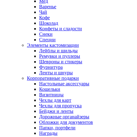
Мед
Варенье
Чай
Кофе
Шоколад
Конфеты и сладости
Снеки
Специи
Элементы кастомизации
Лейблы и шильды
Ремувки и пуллеры
Шевроны и стикеры
Фурнитура
Ленты и шнуры
Корпоративные подарки
Настольные аксессуары
Кошельки
Визитницы
Чехлы для карт
Чехлы для пропуска
Бейджи и ленты
Дорожные органайзеры
Обложки для документов
Папки, портфели
Награды