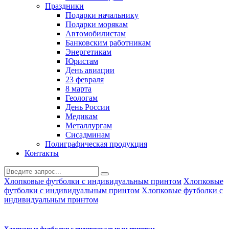
Праздники
Подарки начальнику
Подарки морякам
Автомобилистам
Банковским работникам
Энергетикам
Юристам
День авиации
23 февраля
8 марта
Геологам
День России
Медикам
Металлургам
Сисадминам
Полиграфическая продукция
Контакты
Хлопковые футболки с индивидуальным принтом
Хлопковые
футболки с индивидуальным принтом
Хлопковые футболки с
индивидуальным принтом
Хлопковые футболки с индивидуальным принтом