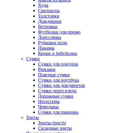
Худи
Свитшоты
Толстовки
Дождевики
Ветровки
Футболки для промо
Лонгсливы
Рубашки поло
Панамы
Кепки и бейсболки
Сумки
Сумки для покупок
Рюкзаки
Поясные сумки
Сумки для ноутбука
Сумки для документов
Сумки через плечо
Дорожные сумки
Несессеры
Чемоданы
Сумки для пикника
Зонты
Зонты-трости
Складные зонты