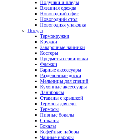
Подушки и пледы
Вязанная одежда
Новогодний офис
Новогодний стол
Новогодняя упаковка
Посуда
Термокружки
Кружки
Заварочные чайники
Костеры
Предметы сервировки
Фляжки
Барные аксессуары
Разделочные доски
Мельницы для специй
Кухонные аксессуары
Ланчбоксы
Стаканы с крышкой
Термосы для еды
Термосы
Пивные бокалы
Стаканы
Бокалы
Кофейные наборы
Чайные наборы