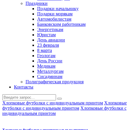
Праздники
Подарки начальнику
Подарки морякам
Автомобилистам
Банковским работникам
Энергетикам
Юристам
День авиации
23 февраля
8 марта
Геологам
День России
Медикам
Металлургам
Сисадминам
Полиграфическая продукция
Контакты
Хлопковые футболки с индивидуальным принтом
Хлопковые
футболки с индивидуальным принтом
Хлопковые футболки с
индивидуальным принтом
Хлопковые футболки с индивидуальным принтом