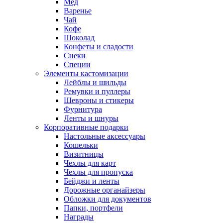
Мед
Варенье
Чай
Кофе
Шоколад
Конфеты и сладости
Снеки
Специи
Элементы кастомизации
Лейблы и шильды
Ремувки и пуллеры
Шевроны и стикеры
Фурнитура
Ленты и шнуры
Корпоративные подарки
Настольные аксессуары
Кошельки
Визитницы
Чехлы для карт
Чехлы для пропуска
Бейджи и ленты
Дорожные органайзеры
Обложки для документов
Папки, портфели
Награды