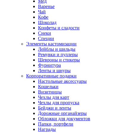
Мед
Варенье
Чай
Кофе
Шоколад
Конфеты и сладости
Снеки
Специи
Элементы кастомизации
Лейблы и шильды
Ремувки и пуллеры
Шевроны и стикеры
Фурнитура
Ленты и шнуры
Корпоративные подарки
Настольные аксессуары
Кошельки
Визитницы
Чехлы для карт
Чехлы для пропуска
Бейджи и ленты
Дорожные органайзеры
Обложки для документов
Папки, портфели
Награды