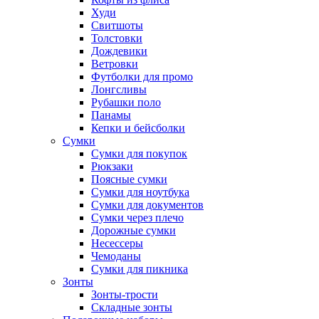
Худи
Свитшоты
Толстовки
Дождевики
Ветровки
Футболки для промо
Лонгсливы
Рубашки поло
Панамы
Кепки и бейсболки
Сумки
Сумки для покупок
Рюкзаки
Поясные сумки
Сумки для ноутбука
Сумки для документов
Сумки через плечо
Дорожные сумки
Несессеры
Чемоданы
Сумки для пикника
Зонты
Зонты-трости
Складные зонты