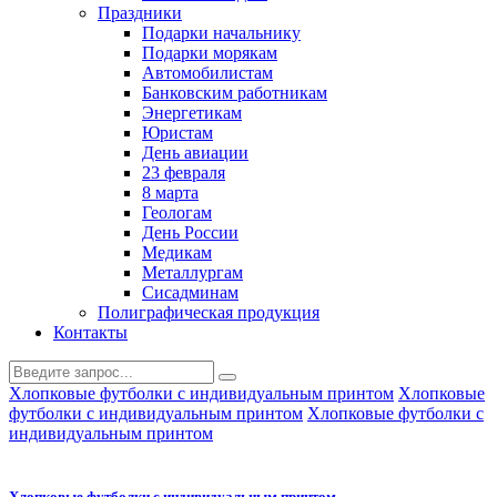
Праздники
Подарки начальнику
Подарки морякам
Автомобилистам
Банковским работникам
Энергетикам
Юристам
День авиации
23 февраля
8 марта
Геологам
День России
Медикам
Металлургам
Сисадминам
Полиграфическая продукция
Контакты
Хлопковые футболки с индивидуальным принтом
Хлопковые
футболки с индивидуальным принтом
Хлопковые футболки с
индивидуальным принтом
Хлопковые футболки с индивидуальным принтом