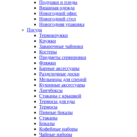
Подушки и пледы
Вязанная одежда
Новогодний офис
Новогодний стол
Новогодняя упаковка
Посуда
Термокружки
Кружки
Заварочные чайники
Костеры
Предметы сервировки
Фляжки
Барные аксессуары
Разделочные доски
Мельницы для специй
Кухонные аксессуары
Ланчбоксы
Стаканы с крышкой
Термосы для еды
Термосы
Пивные бокалы
Стаканы
Бокалы
Кофейные наборы
Чайные наборы