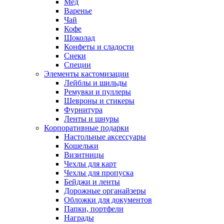
Мед
Варенье
Чай
Кофе
Шоколад
Конфеты и сладости
Снеки
Специи
Элементы кастомизации
Лейблы и шильды
Ремувки и пуллеры
Шевроны и стикеры
Фурнитура
Ленты и шнуры
Корпоративные подарки
Настольные аксессуары
Кошельки
Визитницы
Чехлы для карт
Чехлы для пропуска
Бейджи и ленты
Дорожные органайзеры
Обложки для документов
Папки, портфели
Награды