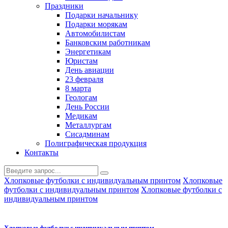
Праздники
Подарки начальнику
Подарки морякам
Автомобилистам
Банковским работникам
Энергетикам
Юристам
День авиации
23 февраля
8 марта
Геологам
День России
Медикам
Металлургам
Сисадминам
Полиграфическая продукция
Контакты
Хлопковые футболки с индивидуальным принтом
Хлопковые
футболки с индивидуальным принтом
Хлопковые футболки с
индивидуальным принтом
Хлопковые футболки с индивидуальным принтом