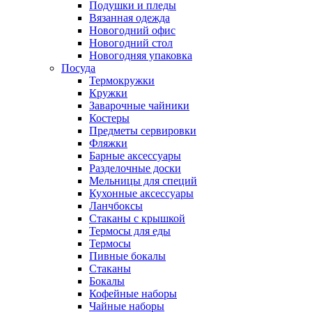
Подушки и пледы
Вязанная одежда
Новогодний офис
Новогодний стол
Новогодняя упаковка
Посуда
Термокружки
Кружки
Заварочные чайники
Костеры
Предметы сервировки
Фляжки
Барные аксессуары
Разделочные доски
Мельницы для специй
Кухонные аксессуары
Ланчбоксы
Стаканы с крышкой
Термосы для еды
Термосы
Пивные бокалы
Стаканы
Бокалы
Кофейные наборы
Чайные наборы