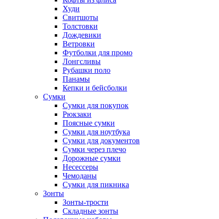
Худи
Свитшоты
Толстовки
Дождевики
Ветровки
Футболки для промо
Лонгсливы
Рубашки поло
Панамы
Кепки и бейсболки
Сумки
Сумки для покупок
Рюкзаки
Поясные сумки
Сумки для ноутбука
Сумки для документов
Сумки через плечо
Дорожные сумки
Несессеры
Чемоданы
Сумки для пикника
Зонты
Зонты-трости
Складные зонты