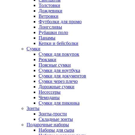
Толстовки
Дождевики
Ветровки
Футболки для промо
Лонгсливы
Рубашки поло
Панамы
Кепки и бейсболки
Сумки
Сумки для покупок
Рюкзаки
Поясные сумки
Сумки для ноутбука
Сумки для документов
Сумки через плечо
Дорожные сумки
Несессеры
Чемоданы
Сумки для пикника
Зонты
Зонты-трости
Складные зонты
Подарочные наборы
Наборы для сыра