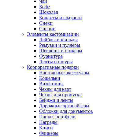
Чай
Кофе
Шоколад
Конфеты и сладости
Снеки
Специи
Элементы кастомизации
Лейблы и шильды
Ремувки и пуллеры
Шевроны и стикеры
Фурнитура
Ленты и шнуры
Корпоративные подарки
Настольные аксессуары
Кошельки
Визитницы
Чехлы для карт
Чехлы для пропуска
Бейджи и ленты
Дорожные органайзеры
Обложки для документов
Папки, портфели
Награды
Книги
Фликеры