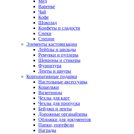
Мед
Варенье
Чай
Кофе
Шоколад
Конфеты и сладости
Снеки
Специи
Элементы кастомизации
Лейблы и шильды
Ремувки и пуллеры
Шевроны и стикеры
Фурнитура
Ленты и шнуры
Корпоративные подарки
Настольные аксессуары
Кошельки
Визитницы
Чехлы для карт
Чехлы для пропуска
Бейджи и ленты
Дорожные органайзеры
Обложки для документов
Папки, портфели
Награды