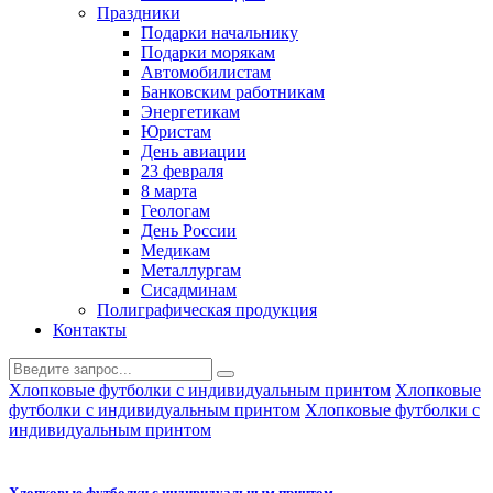
Праздники
Подарки начальнику
Подарки морякам
Автомобилистам
Банковским работникам
Энергетикам
Юристам
День авиации
23 февраля
8 марта
Геологам
День России
Медикам
Металлургам
Сисадминам
Полиграфическая продукция
Контакты
Хлопковые футболки с индивидуальным принтом
Хлопковые
футболки с индивидуальным принтом
Хлопковые футболки с
индивидуальным принтом
Хлопковые футболки с индивидуальным принтом