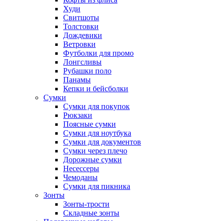
Худи
Свитшоты
Толстовки
Дождевики
Ветровки
Футболки для промо
Лонгсливы
Рубашки поло
Панамы
Кепки и бейсболки
Сумки
Сумки для покупок
Рюкзаки
Поясные сумки
Сумки для ноутбука
Сумки для документов
Сумки через плечо
Дорожные сумки
Несессеры
Чемоданы
Сумки для пикника
Зонты
Зонты-трости
Складные зонты