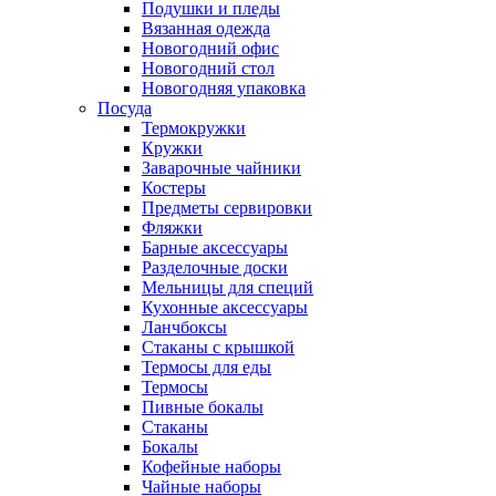
Подушки и пледы
Вязанная одежда
Новогодний офис
Новогодний стол
Новогодняя упаковка
Посуда
Термокружки
Кружки
Заварочные чайники
Костеры
Предметы сервировки
Фляжки
Барные аксессуары
Разделочные доски
Мельницы для специй
Кухонные аксессуары
Ланчбоксы
Стаканы с крышкой
Термосы для еды
Термосы
Пивные бокалы
Стаканы
Бокалы
Кофейные наборы
Чайные наборы