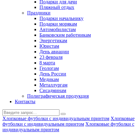
Подарки для дачи
Пляжный отдых
Праздники
Подарки начальнику
Подарки морякам
Автомобилистам
Банковским работникам
Энергетикам
Юристам
День авиации
23 февраля
8 марта
Геологам
День России
Медикам
Металлургам
Сисадминам
Полиграфическая продукция
Контакты
Хлопковые футболки с индивидуальным принтом
Хлопковые
футболки с индивидуальным принтом
Хлопковые футболки с
индивидуальным принтом