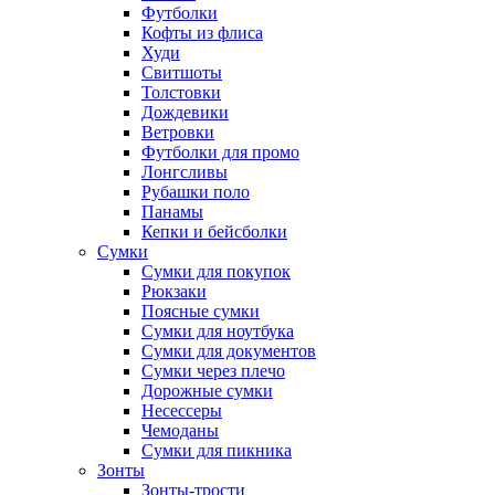
Футболки
Кофты из флиса
Худи
Свитшоты
Толстовки
Дождевики
Ветровки
Футболки для промо
Лонгсливы
Рубашки поло
Панамы
Кепки и бейсболки
Сумки
Сумки для покупок
Рюкзаки
Поясные сумки
Сумки для ноутбука
Сумки для документов
Сумки через плечо
Дорожные сумки
Несессеры
Чемоданы
Сумки для пикника
Зонты
Зонты-трости