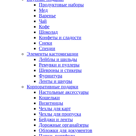
Продуктовые наборы
Мед
Варенье
Чай
Кофе
Шоколад
Конфеты и сладости
Снеки
Специи
Элементы кастомизации
Лейблы и шильды
Ремувки и пуллеры
Шевроны и стикеры
Фурнитура
Ленты и шнуры
Корпоративные подарки
Настольные аксессуары
Кошельки
Визитницы
Чехлы для карт
Чехлы для пропуска
Бейджи и ленты
Дорожные органайзеры
Обложки для документов
Папки, портфели